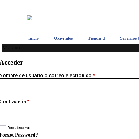
Inicio
Oxivitales
Tienda
Servicios
Mi cuenta
Acceder
Nombre de usuario o correo electrónico
*
Contraseña
*
Recuérdame
Forgot Password?