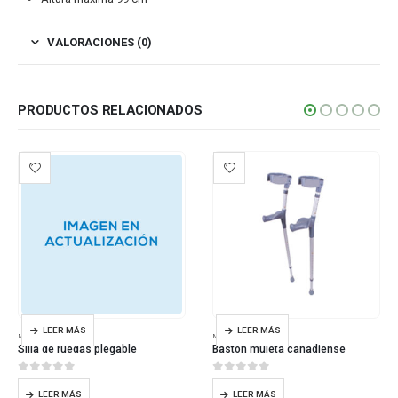
VALORACIONES (0)
PRODUCTOS RELACIONADOS
LEER MÁS
LEER MÁS
MOVILIDAD
MOVILIDAD
Silla de ruedas plegable
Bastón muleta canadiense
0
out of 5
0
out of 5
LEER MÁS
LEER MÁS