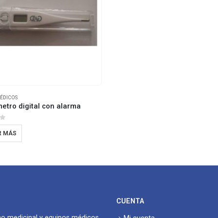
ÉDICOS
tro digital con alarma
of 5
R MÁS
CUENTA
no medicinal y equipos médicos