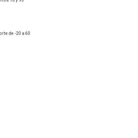
ntre 10 y 93
rte de -20 a 60