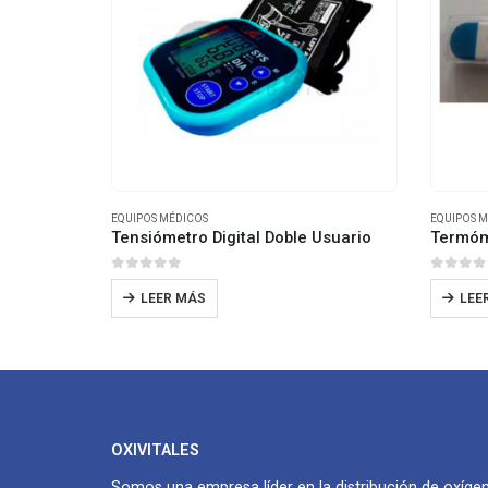
EQUIPOS MÉDICOS
EQUIPOS M
Tensiómetro Digital Doble Usuario
Termóme
0
out of 5
0
out 
LEER MÁS
LEE
OXIVITALES
Somos una empresa líder en la distribución de oxíge