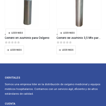
LEER MÁS
LEER MÁS
EQUIPOS DE OXIGENO
EQUIPOS DE OXIGENO
Cilindro en Aluminio para Oxígeno
Cilindro de Aluminio 3,5 Mts para Oxígeno
0
out of 5
0
out of 5
LEER MÁS
LEER MÁS
OXIVITALES
Somos una empresa líder en la distribución de oxígeno medicinal y equipos
médicos hospitalarios. Contamos con un servicio ágil, eficiente y de altos
estándares de calidad.
CUENTA