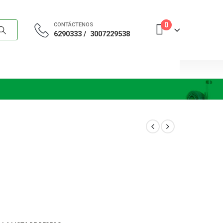
0
CONTÁCTENOS
6290333 /
3007229538